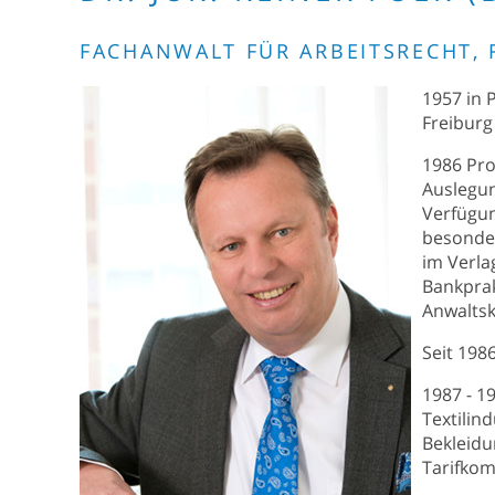
FACHANWALT FÜR ARBEITSRECHT,
1957 in 
Freiburg
1986 Pro
Auslegun
Verfügun
besonder
im Verla
Bankprak
Anwaltsk
Seit 198
1987 - 1
Textilin
Bekleidu
Tarifkom