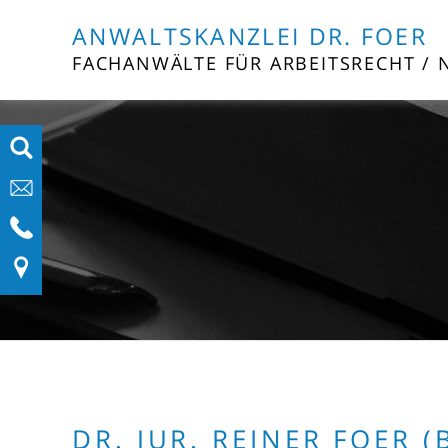
ANWALTSKANZLEI DR. FOER
FACHANWÄLTE FÜR ARBEITSRECHT / 
DR. JUR. REINER FOER (