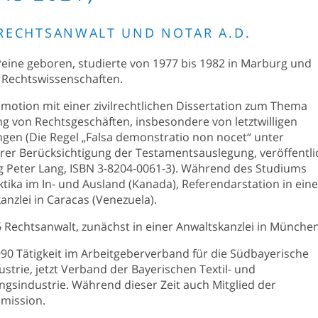
 RECHTSANWALT UND NOTAR A.D.
Peine geboren, studierte von 1977 bis 1982 in Marburg und
 Rechtswissenschaften.
motion mit einer zivilrechtlichen Dissertation zum Thema
g von Rechtsgeschäften, insbesondere von letztwilligen
gen (Die Regel „Falsa demonstratio non nocet“ unter
er Berücksichtigung der Testamentsauslegung, veröffentli
g Peter Lang, ISBN 3-8204-0061-3). Während des Studiums
tika im In- und Ausland (Kanada), Referendarstation in eine
anzlei in Caracas (Venezuela).
6 Rechtsanwalt, zunächst in einer Anwaltskanzlei in München
990 Tätigkeit im Arbeitgeberverband für die Südbayerische
dustrie, jetzt Verband der Bayerischen Textil- und
ngsindustrie. Während dieser Zeit auch Mitglied der
mission.